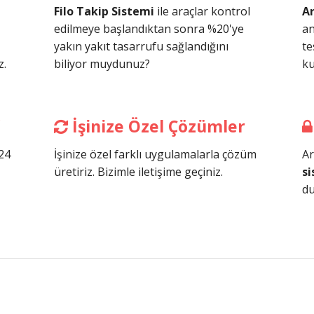
Filo Takip Sistemi
ile araçlar kontrol
Ar
edilmeye başlandıktan sonra %20'ye
an
yakın yakıt tasarrufu sağlandığını
te
z.
biliyor muydunuz?
ku
İşinize Özel Çözümler
24
İşinize özel farklı uygulamalarla çözüm
Ar
üretiriz. Bizimle iletişime geçiniz.
si
du