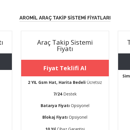
AROMİL ARAÇ TAKİP SİSTEMİ FİYATLARI
tı
Araç Takip Sistemi
Fiyatı
Fiyat Teklifi Al
Sim
2 YIL Gsm Hat, Harita Bedeli
Ücretsiz
7/24
Destek
Batarya Fiyatı
Opsiyonel
Blokaj Fiyatı
Opsiyonel
10 Yıl
Cihaz Garantisi