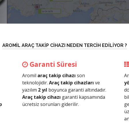
AROMİL ARAÇ TAKİP CİHAZI NEDEN TERCİH EDİLİYOR ?
Garanti Süresi
Aromil
araç takip cihazı
son
A
teknolojidir.
Araç takip cihazları
ve
y
yazılım
2 yıl
boyunca garanti altındadır.
dö
Araç takip cihazı
garanti kapsamında
bi
p
ücretsiz sorunları giderilir.
ge
üz
an